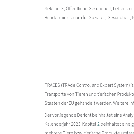
Sektion IX, Öffentliche Gesundheit, Lebensmit
Bundesministerium für Soziales, Gesundheit
TRACES (TRAde Control and Expert System) is
Transporte von Tieren und tierischen Produkte
Staaten der EU gehandelt werden. Weitere In
Der vorliegende Bericht beinhaltet eine Ana
Kalenderjahr 2023. Kapitel
2
beinhaltet eine 
mehrere Tiere bzw. tierische Produkte umfass