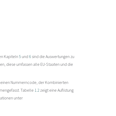
en Kapiteln
5
und
6
sind die Auswertungen zu
en, diese umfassen alle EU-Staaten und die
ch einen Nummerncode, der Kombinierten
mmengefasst. Tabelle
1.2
zeigt eine Auflistung
ationen unter