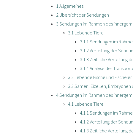
1
Allgemeines
2
Übersicht der Sendungen
3
Sendungen im Rahmen des innergemei
3.1
Lebende Tiere
3.1.1
Sendungen im Rahmen 
3.1.2
Verteilung der Sendu
3.1.3
Zeitliche Verteilung 
3.1.4
Analyse der Transport
3.2
Lebende Fische und Fischeier 
3.3
Samen, Eizellen, Embryonen u
4
Sendungen im Rahmen des innergemein
4.1
Lebende Tiere
4.1.1
Sendungen im Rahmen 
4.1.2
Verteilung der Sendu
4.1.3
Zeitliche Verteilung 