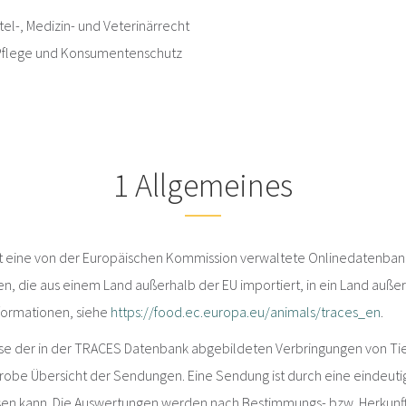
tel-, Medizin- und Veterinärrecht
, Pflege und Konsumentenschutz
1
Allgemeines
t eine von der Europäischen Kommission verwaltete Onlinedatenbank.
n, die aus einem Land außerhalb der EU importiert, in ein Land auße
formationen, siehe
https://food.ec.europa.eu/animals/traces_en
.
lyse der in der TRACES Datenbank abgebildeten Verbringungen von Ti
grobe Übersicht der Sendungen. Eine Sendung ist durch eine eindeut
en kann. Die Auswertungen werden nach Bestimmungs- bzw. Herkunftss