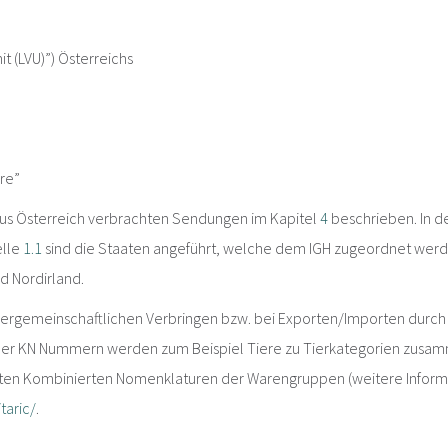
it (LVU)”) Österreichs
re”
us Österreich verbrachten Sendungen im Kapitel
4
beschrieben. In d
elle
1.1
sind die Staaten angeführt, welche dem IGH zugeordnet werd
d Nordirland.
nnergemeinschaftlichen Verbringen bzw. bei Exporten/Importen dur
d der KN Nummern werden zum Beispiel Tiere zu Tierkategorien zusa
ten Kombinierten Nomenklaturen der Warengruppen (weitere Inform
taric/
.