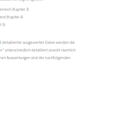
erreich (Kapitel
3
)
land (Kapitel
4
)
el
5
)
3
detaillierter ausgewertet. Dabei werden die
” unterschiedlich detailliert sowohl räumlich
edenen Auswertungen sind der nachfolgenden